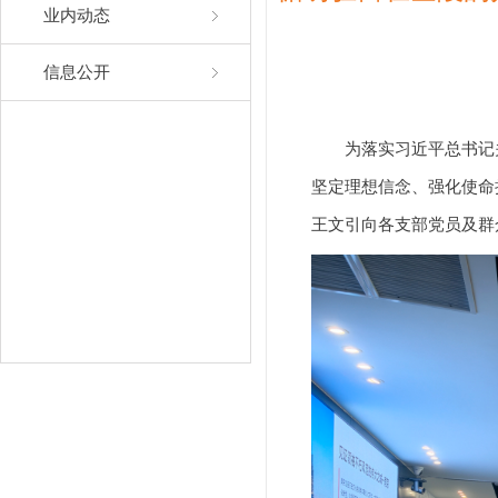
业内动态
信息公开
为落实习近平总书记
坚定理想信念、强化使命
王文引向各支部党员及群